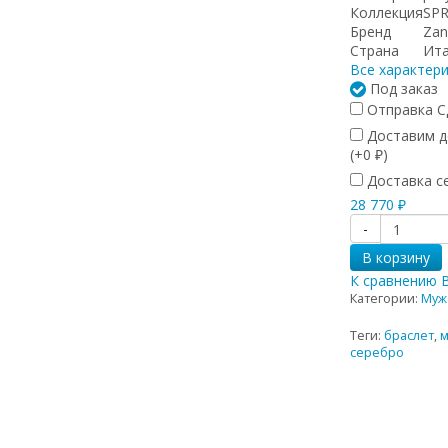
Коллекция
SP
Бренд
Zan
Страна
Ит
Все характер
Под заказ
Отправка СД
Доставим до
(+
0
)
₽
Доставка се
28 770
₽
-
В корзину
К сравнению
Категории:
Муж
Теги:
браслет
,
м
серебро