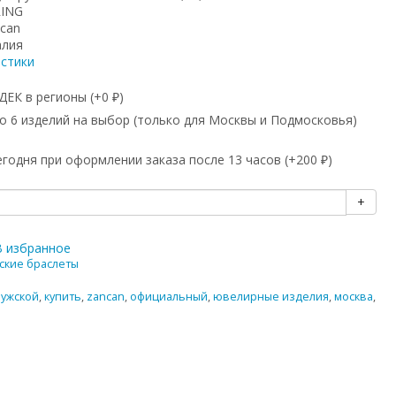
RING
can
алия
истики
ЕК в регионы (+
0
)
₽
 6 изделий на выбор (только для Москвы и Подмосковья)
годня при оформлении заказа после 13 часов (+
200
)
₽
+
В избранное
ские браслеты
ужской
,
купить
,
zancan
,
официальный
,
ювелирные изделия
,
москва
,