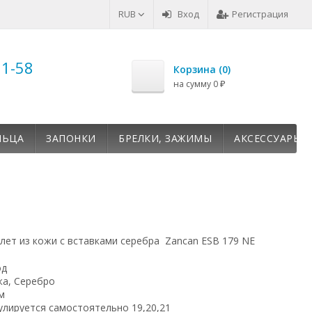
RUB
Вход
Регистрация
51-58
Корзина (
0
)
на сумму
0
₽
ЛЬЦА
ЗАПОНКИ
БРЕЛКИ, ЗАЖИМЫ
АКСЕССУАРЫ
лет из кожи с вставками серебра Zancan ESB 179 NE
од
а, Серебро
м
улируется самостоятельно 19,20,21