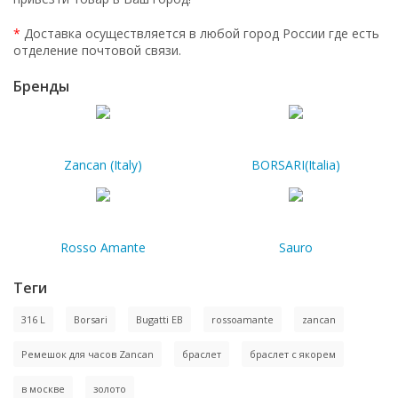
*
Доставка осуществляется в любой город России где есть
отделение почтовой связи.
Бренды
Zancan (Italy)
BORSARI(Italia)
Rosso Amante
Sauro
Теги
316 L
Borsari
Bugatti EB
rossoamante
zancan
Ремешок для часов Zancan
браслет
браслет с якорем
в москве
золото