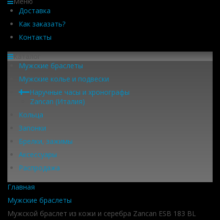
Меню
Доставка
Как заказать?
Контакты
Каталог
Мужские браслеты
Мужские колье и подвески
Наручные часы и хронографы
Zancan (Италия)
Кольца
Запонки
Брелки, зажимы
Аксессуары
Распродажа
Главная
Мужские браслеты
Мужской браслет из кожи и серебра Zancan ESB 183 BL