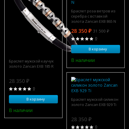
Браслет роза ветров из
серебра с вставкой
золота Zancan EXB 865 N
28 350
₽
31 500
₽
0
В корзину
В наличии
Браслет мужской каучук
золото Zancan EXB 185 R
28 350
₽
0
В корзину
Браслет мужской силикон
золото Zancan EXB 929 Ti
В наличии
28 350
₽
0