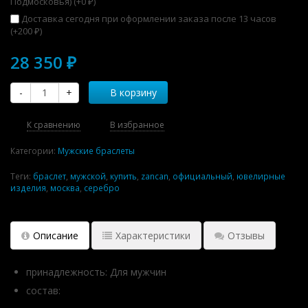
Подмосковья) (+
0
)
₽
Доставка сегодня при оформлении заказа после 13 часов
(+
200
)
₽
28 350
₽
-
+
В корзину
К сравнению
В избранное
Категории:
Мужские браслеты
Теги:
браслет
,
мужской
,
купить
,
zancan
,
официальный
,
ювелирные
изделия
,
москва
,
серебро
Описание
Характеристики
Отзывы
принадлежность: Для мужчин
состав: