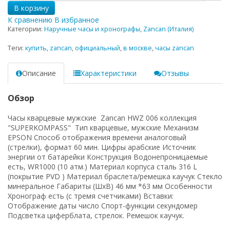
В корзину
К сравнению
В избранное
Категории:
Наручные часы и хронографы
,
Zancan (Италия)
Теги:
купить
,
zancan
,
официальный
,
в москве
,
часы zancan
Описание
Характеристики
Отзывы
Обзор
Часы кварцевые мужские Zancan HWZ 006 коллекция
"SUPERKOMPASS" Тип кварцевые, мужские Механизм
EPSON Способ отображения времени аналоговый
(стрелки), формат 60 мин. Цифры арабские Источник
энергии от батарейки Конструкция Водонепроницаемые
есть, WR1000 (10 атм.) Материал корпуса сталь 316 L
(покрытие PVD ) Материал браслета/ремешка каучук Стекло
минеральное Габариты (ШхВ) 46 мм *63 мм Особенности
Хронограф есть (с тремя счетчиками) Вставки:
Отображение даты число Спорт-функции секундомер
Подсветка циферблата, стрелок. Ремешок каучук.