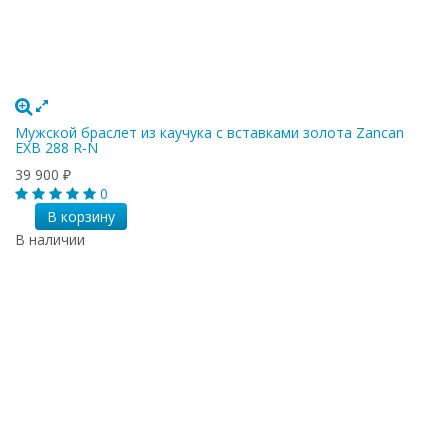
Мужской браслет из каучука с вставками золота Zancan
EXB 288 R-N
39 900
₽
0
В корзину
В наличии