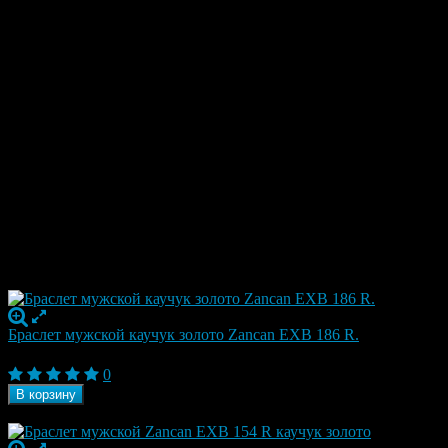
Драгоценности Zancan основаны на комбинации: мастерство
высокого уровня и непрерывные инвестиции в современные
и ультрасовременные технологии.
Характеристики
Материал
Каучук серебро, Каучук золото
Ширина
7 мм
Размер
регулируется самостоятельно 19,20,21
Коллекция
ROBERTINOX
Бренд
Zancan
Страна
Италия
Гарантия
1 год
Отзывы
С этим товаром также покупают
Браслет мужской каучук золото Zancan EXB 186 R.
31 500
₽
0
В корзину
В наличии