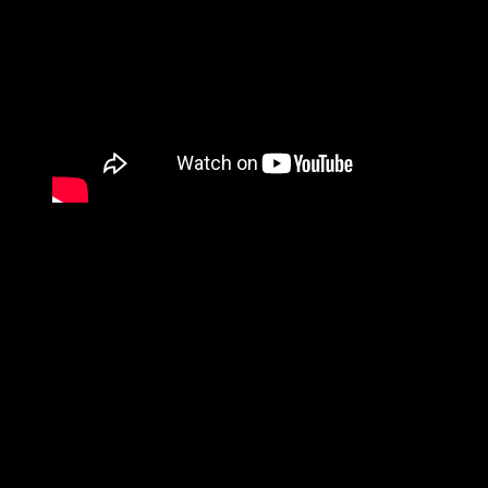
Производство: Италия
Принадлежность: для мужчин
Состав:
Золото AU750-0.45гр
Серебро Ag925-2,50гр
Каучук
Сталь
Сталь 316 L обладает высокими антикоррозийными
свойствами, благодаря этому не вступает в реакции
с потом человека, не вызывает аллергии, устойчив
к действию морской воды и солнца
О бренде