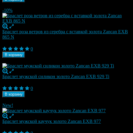
В наличии
-10%
Браслет роза ветров из серебра с вставкой золота Zancan EXB
865 N
28 350
₽
31 500
₽
0
В корзину
В наличии
Браслет мужской силикон золото Zancan EXB 929 Ti
28 350
₽
0
В корзину
В наличии
New!
Браслет мужской каучук золото Zancan EXB 977
28 350
₽