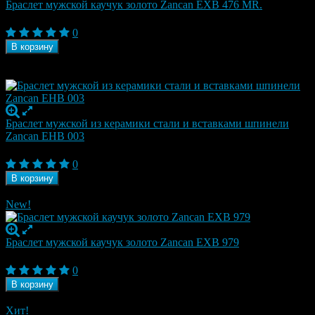
Браслет мужской каучук золото Zancan EXB 476 MR.
32 240
₽
0
В корзину
Под заказ
Рекомендуем посмотреть
Браслет мужской из керамики стали и вставками шпинели
Zancan EHB 003
29 090
₽
0
В корзину
В наличии
New!
Браслет мужской каучук золото Zancan EXB 979
29 300
₽
0
В корзину
В наличии
Хит!