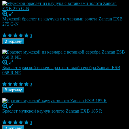
Мужской браслет из каучука с вставками золота Zancan EXB
275 G-N
29 400
₽
0
В корзину
В наличии
Браслет мужской из кевлара с вставкой серебра Zancan ESB
058 R NE
29 400
₽
0
В корзину
В наличии
Браслет мужской каучук золото Zancan EXB 185 R
28 350
₽
0
В корзину