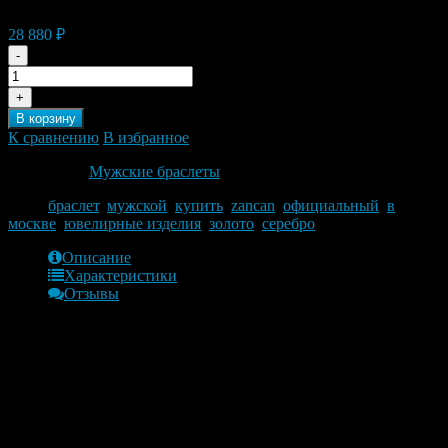
(+
200
₽
)
28 880
₽
-
+
В корзину
К сравнению
В избранное
Категории:
Мужские браслеты
Теги:
браслет
,
мужской
,
купить
,
zancan
,
официальный
,
в
москве
,
ювелирные изделия
,
золото
,
серебро
Описание
Характеристики
Отзывы
Обзор