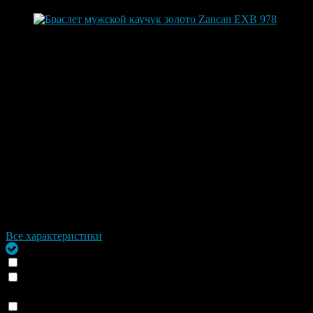
Артикул:
EXB978
Браслет мужской каучук золото Zancan EXB 978
Каучуковый браслет ручной работы с золотой накладкой и
вставкой сапфира. Обновленная коллекция Robertinox
Материал
Каучук серебро, Каучук золото
Ширина
7 мм
Размер
регулируется самостоятельно 19,20,21
Коллекция
ROBERTINOX
Бренд
Zancan
Страна
Италия
Гарантия
1 год
Все характеристики
Под заказ
Отправка СДЕК в регионы (+
0
₽
)
Доставим до 6 изделий на выбор (только для Москвы и
Подмосковья) (+
0
₽
)
Доставка сегодня при оформлении заказа после 13 часов