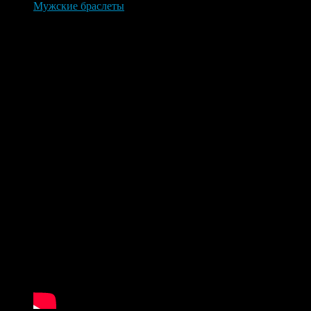
Мужские браслеты
Браслет мужской каучук золото Zancan EXB 978
Браслет мужской каучук золото
Zancan EXB 978