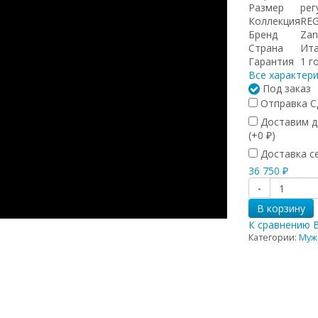
Размер
рег
Коллекция
RE
Бренд
Zan
Страна
Ит
Гарантия
1 г
Все характер
Под заказ
Отправка СД
Доставим до
(+
0
)
₽
Доставка се
36 750
₽
-
В корзину
К сравнению
Категории:
Муж