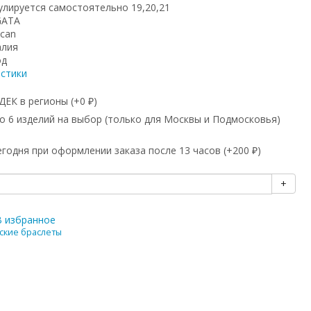
улируется самостоятельно 19,20,21
GATA
can
алия
од
истики
ЕК в регионы (+
0
)
₽
 6 изделий на выбор (только для Москвы и Подмосковья)
годня при оформлении заказа после 13 часов (+
200
)
₽
+
В избранное
ские браслеты