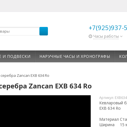
+7(925)937-
Часы работы
Е И ПОДВЕСКИ
НАРУЧНЫЕ ЧАСЫ И ХРОНОГРАФЫ
КО
 серебра Zancan EXB 634 Ro
серебра Zancan EXB 634 Ro
Артикул:
EXB63
Кевларовый бр
EXB 634 Ro
Материал
Ста
Ширина
15 