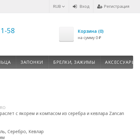
RUB
Вход
Регистрация
51-58
Корзина (
0
)
на сумму
0
₽
ЛЬЦА
ЗАПОНКИ
БРЕЛКИ, ЗАЖИМЫ
АКСЕССУАРЫ
4RO
аслет с якорем и компасом из серебра и кевлара Zancan
ль, Серебро, Кевлар
мм