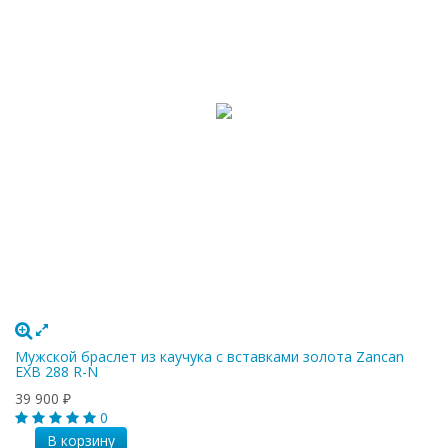
Мужской браслет из каучука с вставками золота Zancan
EXB 288 R-N
39 900
₽
0
В корзину