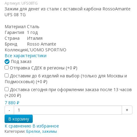
Артикул:
UFS08TG
Зажим для денег из стали с вставкой карбона RossoAmante
UFS 08 TG
Материал
Сталь
Гарантия
1 год
Страна
Италия
Бренд
Rosso Amante
Коллекция
L'UOMO SPORTIVO
Все характеристики
Под заказ
Отправка СДЕК в регионы (+
0
)
₽
Доставим до 6 изделий на выбор (только для Москвы и
Подмосковья) (+
0
)
₽
Доставка сегодня при оформлении заказа после 13 часов
(+
200
)
₽
7 880
₽
-
+
В корзину
К сравнению
В избранное
Категории:
Брелки, зажимы