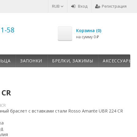
RUB
Вход
Регистрация
51-58
Корзина (
0
)
на сумму
0
₽
ЛЬЦА
ЗАПОНКИ
БРЕЛКИ, ЗАЖИМЫ
АКСЕССУАРЫ
 CR
4CR
ный браслет с вставками стали Rosso Amante UBR 224 CR
жа
од
алия