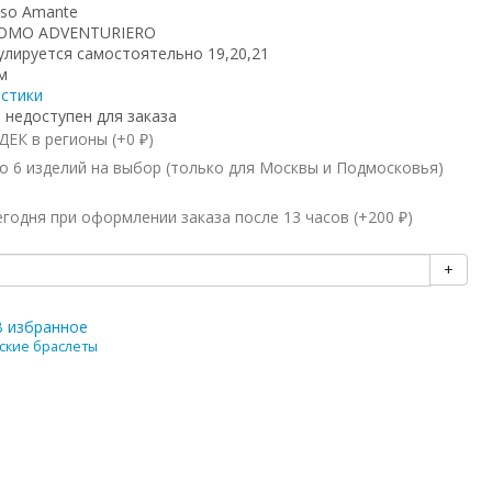
so Amante
UOMO ADVENTURIERO
улируется самостоятельно 19,20,21
м
истики
 недоступен для заказа
ЕК в регионы (+
0
)
₽
 6 изделий на выбор (только для Москвы и Подмосковья)
годня при оформлении заказа после 13 часов (+
200
)
₽
+
В избранное
ские браслеты