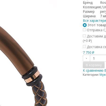
Бренд
Ros
Коллекция
L'
Размер
рег
Ширина
7 м
Все характер
Этот товар
Отправка СД
Доставим до
(+
0
)
₽
Доставка се
7 750
₽
-
В корзину
К сравнению
Категории:
Муж