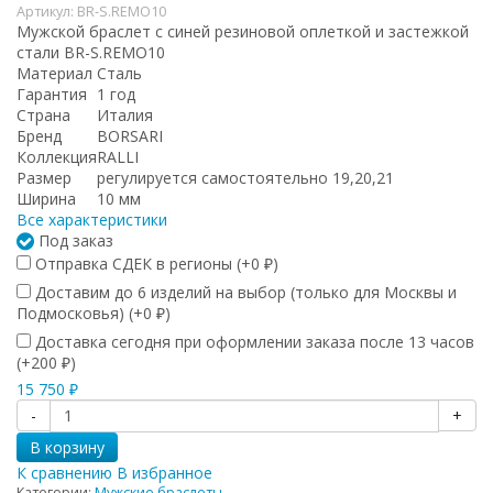
Артикул:
BR-S.REMO10
Мужской браслет с синей резиновой оплеткой и застежкой
стали BR-S.REMO10
Материал
Сталь
Гарантия
1 год
Страна
Италия
Бренд
BORSARI
Коллекция
RALLI
Размер
регулируется самостоятельно 19,20,21
Ширина
10 мм
Все характеристики
Под заказ
Отправка СДЕК в регионы (+
0
)
₽
Доставим до 6 изделий на выбор (только для Москвы и
Подмосковья) (+
0
)
₽
Доставка сегодня при оформлении заказа после 13 часов
(+
200
)
₽
15 750
₽
-
+
В корзину
К сравнению
В избранное
Категории:
Мужские браслеты