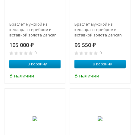
Браслет мужской из
Браслет мужской из
кевлара с серебром и
кевлара с серебром и
вставкой золота Zancan
вставкой золота Zancan
EXB 790 N
EXB 787 N
105 000
95 550
₽
₽
0
0
В корзину
В корзину
В наличии
В наличии