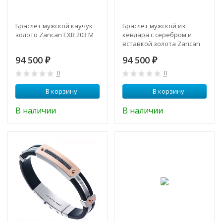
Браслет мужской каучук
Браслет мужской из
золото Zancan EXB 203 M
кевлара с серебром и
вставкой золота Zancan
EXB 778 N
94 500
94 500
₽
₽
0
0
В корзину
В корзину
В наличии
В наличии