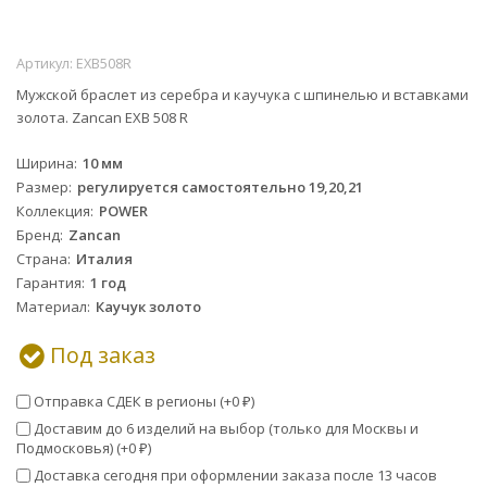
Артикул:
EXB508R
Мужской браслет из серебра и каучука с шпинелью и вставками
золота. Zancan EXB 508 R
Ширина
10 мм
Размер
регулируется самостоятельно 19,20,21
Коллекция
POWER
Бренд
Zancan
Страна
Италия
Гарантия
1 год
Материал
Каучук золото
Под заказ
Отправка СДЕК в регионы (+
0
)
₽
Доставим до 6 изделий на выбор (только для Москвы и
Подмосковья) (+
0
)
₽
Доставка сегодня при оформлении заказа после 13 часов