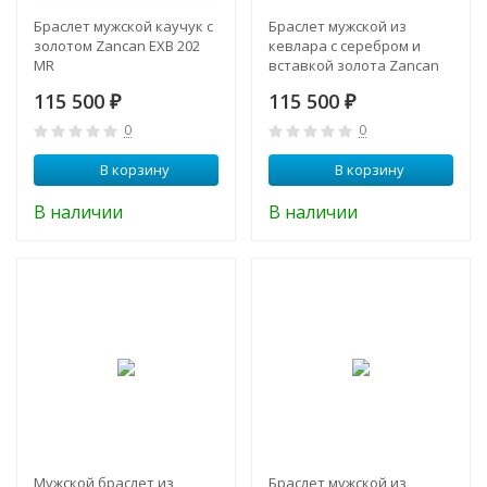
Браслет мужской каучук с
Браслет мужской из
золотом Zancan EXB 202
кевлара с серебром и
MR
вставкой золота Zancan
EXB 788 N
115 500
115 500
₽
₽
0
0
В корзину
В корзину
В наличии
В наличии
Мужской браслет из
Браслет мужской из