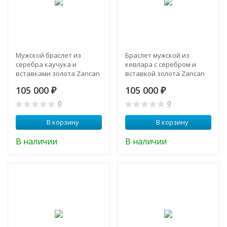
Мужской браслет из
Браслет мужской из
серебра каучука и
кевлара с серебром и
вставками золота Zancan
вставкой золота Zancan
EXB 295 R-N
EXB 786 N
105 000
105 000
₽
₽
0
0
В корзину
В корзину
В наличии
В наличии