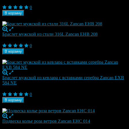
19 950
₽
0
В корзину
В наличии
Браслет мужской из стали 316L Zancan EHB 208
19 950
₽
0
В корзину
В наличии
Браслет мужской из кевлара с вставками серебра Zancan EXB
584 NE
18 900
₽
0
В корзину
В наличии
Подвеска колье роза ветров Zancan EHC 014
20 090
₽