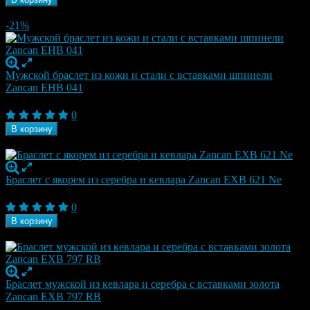
В наличии
-21%
Мужской браслет из кожи и стали с вставками шпинели
Zancan EHB 041
19 950
₽
25 200
₽
0
В корзину
В наличии
Браслет с якорем из серебра и кевлара Zancan EXB 621 Ne
19 950
₽
0
В корзину
В наличии
Браслет мужской из кевлара и серебра с вставками золота
Zancan EXB 797 RB