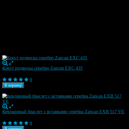
Ширина
3 мм
Коллекция
POWER
Бренд
Zancan
Страна
Италия
Гарантия
1 год
Материал
Каучук серебро
Отзывы
Рекомендуем посмотреть
Крест подвеска серебро Zancan EXC 435
19 430
₽
0
В корзину
В наличии
Кевларовый браслет с вставками серебра Zancan EXB 517 VE
19 950
₽
0
В корзину