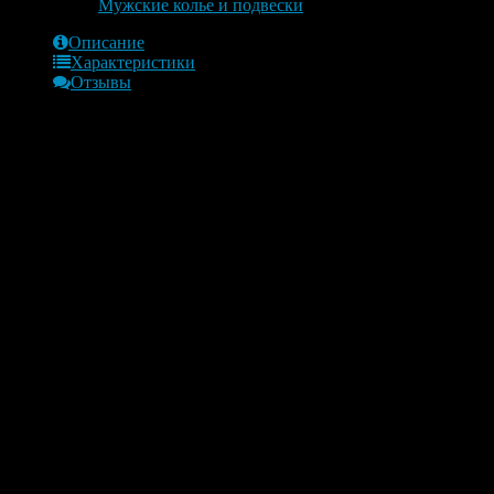
Категории:
Мужские колье и подвески
Описание
Характеристики
Отзывы
Обзор
Производство: Италия
принадлежность: унисекс
Состав:
Серебро Ag925-5.5
каучуковый шнурок
сталь
шпинель 3*0,1
эмаль
Сталь 316 L обладает высокими антикоррозийными
свойствами, благодаря этому не вступает в реакции с
потом человека, не вызывает аллергии, устойчив к
действию морской воды и солнца
Драгоценности Zancan основаны на комбинации: мастерство
высокого уровня и непрерывные инвестиции в современные
и ультрасовременные технологии.
Характеристики