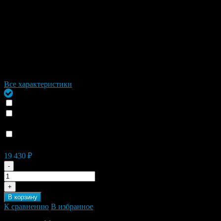
EXC 206 N
Ширина
3 мм
Коллекция
POWER
Бренд
Zancan
Страна
Италия
Гарантия
1 год
Материал
Каучук серебро
Все характеристики
Под заказ
Отправка СДЕК в регионы (+
0
₽
)
Доставим до 6 изделий на выбор (только для Москвы и
Подмосковья) (+
0
₽
)
Доставка сегодня при оформлении заказа после 13 часов
(+
200
₽
)
19 430
₽
-
+
В корзину
К сравнению
В избранное