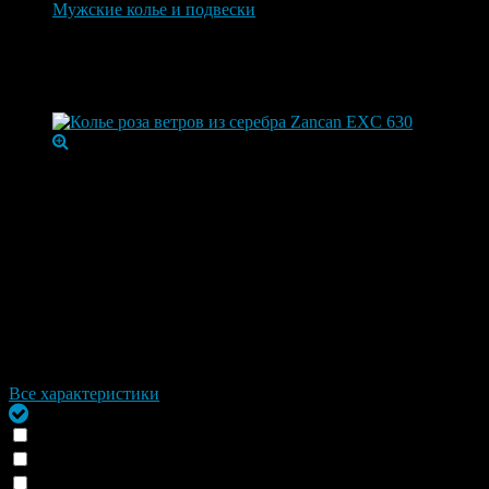
Мужские колье и подвески
Колье роза ветров из серебра Zancan EXC 630
Колье роза ветров из серебра Zancan EX
Артикул:
EXC630
Серебряный кулон с розой ветров золотого цвета. Zancan E
Ширина
15 мм
Коллекция
ODISSEA
Бренд
Zancan
Страна
Италия
Гарантия
1 год
Все характеристики
Под заказ
Отправка СДЕК в регионы (+
0
₽
)
Доставим до 6 изделий на выбор (только для Москвы и Подм
Доставка сегодня при оформлении заказа после 13 часов (+