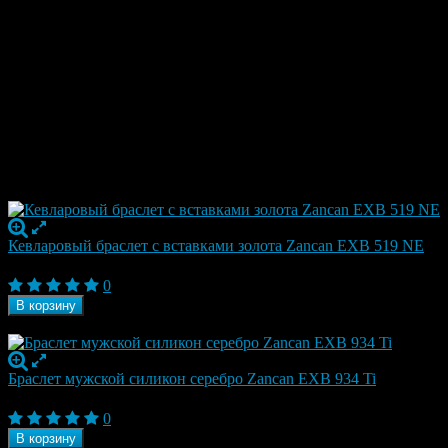
Характеристики
Ширина
15 мм
Коллекция
ODISSEA
Бренд
Zancan
Страна
Италия
Гарантия
1 год
Отзывы
Рекомендуем посмотреть
Кевларовый браслет с вставками золота Zancan EXB 519 NE
15 750
₽
0
В корзину
В наличии
Браслет мужской силикон серебро Zancan EXB 934 Ti
16 800
₽
0
В корзину