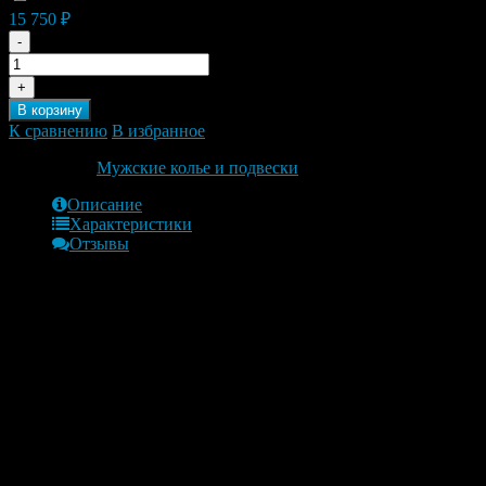
15 750
₽
-
+
В корзину
К сравнению
В избранное
Категории:
Мужские колье и подвески
Описание
Характеристики
Отзывы
Обзор
Производство: Италия
принадлежность: унисекс
Состав:
Серебро-
Ag925-13,00 гр.
Длина цепочки 50 см
О бренде
Драгоценности Zancan основаны на комбинации: мастерство в