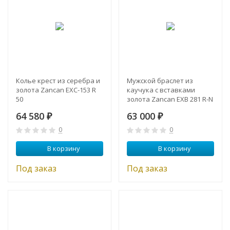
Колье крест из серебра и
Мужской браслет из
золота Zancan EXC-153 R
каучука с вставками
50
золота Zancan EXB 281 R-N
64 580
63 000
₽
₽
0
0
В корзину
В корзину
Под заказ
Под заказ