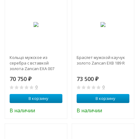
Кольцо мужское из
Браслет мужской каучук
серебра с вставкой
золото Zancan EXB 189 R
золота Zancan EXA 007
70 750
73 500
₽
₽
0
0
В корзину
В корзину
В наличии
В наличии