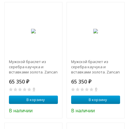
Мужской браслет из
Мужской браслет из
серебра каучука и
серебра каучука и
вставками золота. Zancan
вставками золота. Zancan
EXB 290 R-N
EXB 291 R-N
65 350
65 350
₽
₽
0
0
В корзину
В корзину
В наличии
В наличии