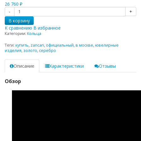
26 760
₽
-
+
В корзину
К сравнению
В избранное
Категории:
Кольца
Теги:
купить
,
zancan
,
официальный
,
в москве
,
ювелирные
изделия
,
золото
,
серебро
Описание
Характеристики
Отзывы
Обзор