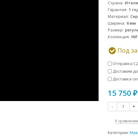
Страна
Итал
Гарантия
1 го
Материал
Сер
Ширина
6 мм
Размер
регул
Коллекция
INF
Под за
Отправка СД
Доставим до 
Доставка сег
15 750
₽
-
+
К сравнени
Категории:
Муж