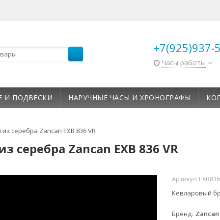
+7(925)937-
Часы работы
Е И ПОДВЕСКИ
НАРУЧНЫЕ ЧАСЫ И ХРОНОГРАФЫ
КО
из серебра Zancan EXB 836 VR
з серебра Zancan EXB 836 VR
Артикул:
EXB83
Кевларовый бр
Бренд
Zancan