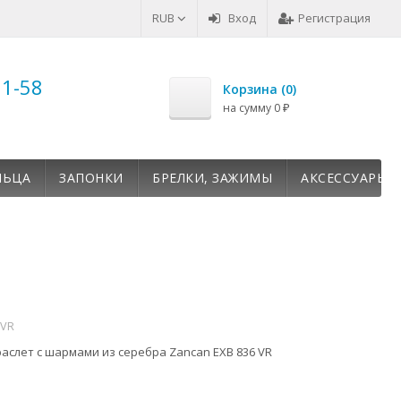
RUB
Вход
Регистрация
51-58
Корзина (
0
)
на сумму
0
₽
ЛЬЦА
ЗАПОНКИ
БРЕЛКИ, ЗАЖИМЫ
АКСЕССУАРЫ
6VR
аслет с шармами из серебра Zancan EXB 836 VR