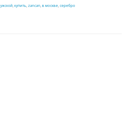
ужской
,
купить
,
zancan
,
в москве
,
серебро