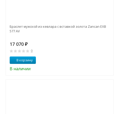
Браслет мужской из кевлара с вставкой золота Zancan EXB
577 AV
17 070
₽
0
В корзину
В наличии