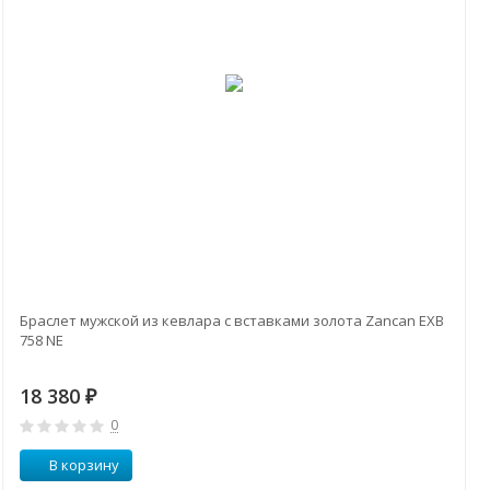
Браслет мужской из кевлара с вставками золота Zancan EXB
758 NE
18 380
₽
0
В корзину