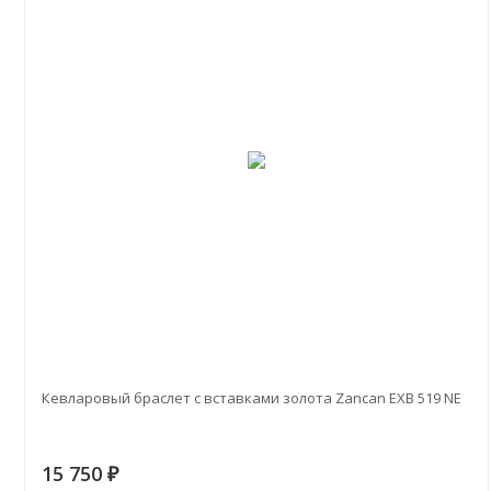
Кевларовый браслет с вставками золота Zancan EXB 519 NE
15 750
₽