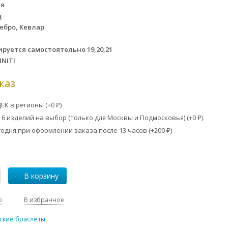
ия
д
ебро, Кевлар
ируется самостоятельно 19,20,21
INITI
каз
ЕК в регионы (+
0
)
₽
6 изделий на выбор (только для Москвы и Подмосковья) (+
0
)
₽
одня при оформлении заказа после 13 часов (+
200
)
₽
В корзину
ю
В избранное
ские браслеты