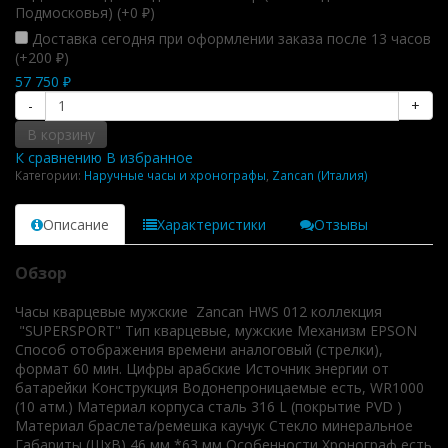
Подмосковья) (+
0
)
₽
Доставка сегодня при оформлении заказа после 13 часов
(+
200
)
₽
57 750
₽
-
+
В корзину
К сравнению
В избранное
Категории:
Наручные часы и хронографы
,
Zancan (Италия)
Описание
Характеристики
Отзывы
Обзор
Часы кварцевые мужские Zancan HWS 012 коллекция
"SUPERSPORT" Тип кварцевые, мужские Механизм EPSON
Способ отображения времени аналоговый (стрелки),
формат 60 мин. Цифры арабские Источник энергии от
батарейки Конструкция Водонепроницаемые есть, WR1000
(10 атм.) Материал корпуса сталь 316 L (покрытие PVD )
Материал браслета/ремешка каучук Стекло минеральное
Габариты (ШхВ) 46 мм *63 мм Особенности Хронограф есть