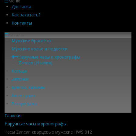
Меню
Доставка
Как заказать?
Контакты
Каталог
Мужские браслеты
Мужские колье и подвески
Наручные часы и хронографы
Zancan (Италия)
Кольца
Запонки
Брелки, зажимы
Аксессуары
Распродажа
Главная
Наручные часы и хронографы
Часы Zancan кварцевые мужские HWS 012