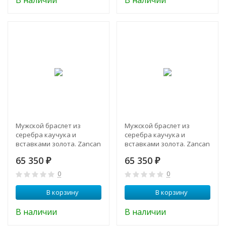
В наличии
В наличии
Мужской браслет из
Мужской браслет из
серебра каучука и
серебра каучука и
вставками золота. Zancan
вставками золота. Zancan
EXB 290 R-N
EXB 291 R-N
65 350
65 350
₽
₽
0
0
В корзину
В корзину
В наличии
В наличии