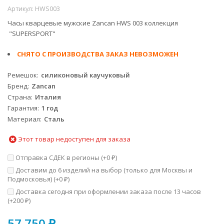
Артикул:
HWS003
Часы кварцевые мужские Zancan HWS 003 коллекция
"SUPERSPORT"
СНЯТО С ПРОИЗВОДСТВА ЗАКАЗ НЕВОЗМОЖЕН
Ремешок
силиконовый каучуковый
Бренд
Zancan
Страна
Италия
Гарантия
1 год
Материал
Сталь
Этот товар недоступен для заказа
Отправка СДЕК в регионы (+
0
)
₽
Доставим до 6 изделий на выбор (только для Москвы и
Подмосковья) (+
0
)
₽
Доставка сегодня при оформлении заказа после 13 часов
(+
200
)
₽
57 750
₽