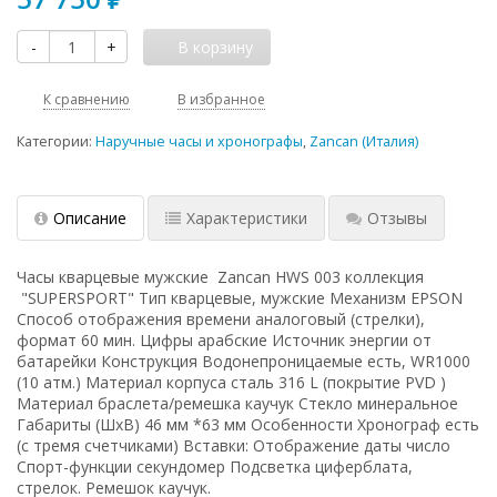
-
+
В корзину
К сравнению
В избранное
Категории:
Наручные часы и хронографы
,
Zancan (Италия)
Описание
Характеристики
Отзывы
Часы кварцевые мужские Zancan HWS 003 коллекция
"SUPERSPORT" Тип кварцевые, мужские Механизм EPSON
Способ отображения времени аналоговый (стрелки),
формат 60 мин. Цифры арабские Источник энергии от
батарейки Конструкция Водонепроницаемые есть, WR1000
(10 атм.) Материал корпуса сталь 316 L (покрытие PVD )
Материал браслета/ремешка каучук Стекло минеральное
Габариты (ШхВ) 46 мм *63 мм Особенности Хронограф есть
(с тремя счетчиками) Вставки: Отображение даты число
Спорт-функции секундомер Подсветка циферблата,
стрелок. Ремешок каучук.