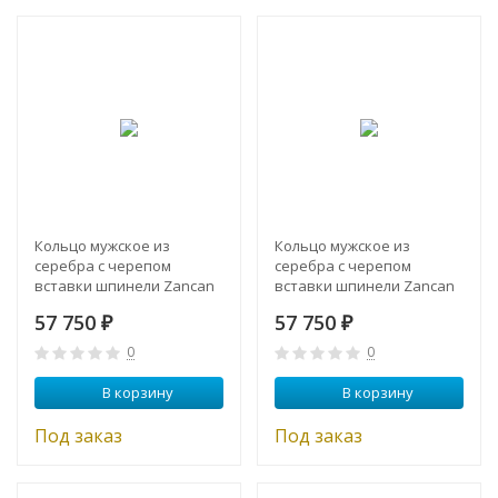
Кольцо мужское из
Кольцо мужское из
серебра с черепом
серебра с черепом
вставки шпинели Zancan
вставки шпинели Zancan
EXA 139
EXA 138
57 750
57 750
₽
₽
0
0
В корзину
В корзину
Под заказ
Под заказ