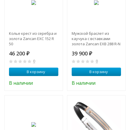
Колье крест из серебра и
Мужской браслет из
золота Zancan EXC 152 R
каучука с вставками
50
золота Zancan EXB 288 R-N
46 200
39 900
₽
₽
0
0
В корзину
В корзину
В наличии
В наличии