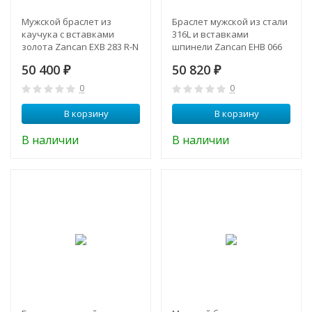
Мужской браслет из
Браслет мужской из стали
каучука с вставками
316L и вставками
золота Zancan EXB 283 R-N
шпинели Zancan EHB 066
50 400
50 820
₽
₽
0
0
В корзину
В корзину
В наличии
В наличии