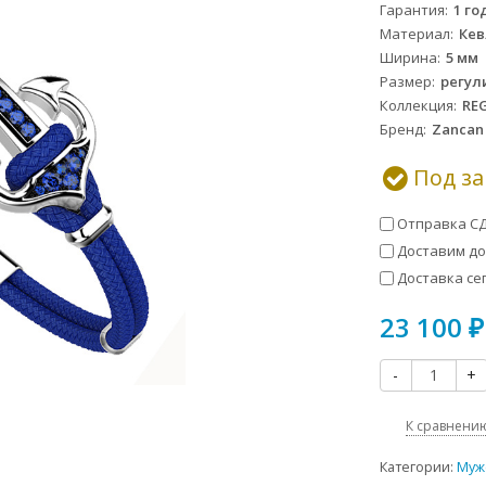
Гарантия
1 го
Материал
Кев
Ширина
5 мм
Размер
регул
Коллекция
RE
Бренд
Zancan
Под за
Отправка СД
Доставим до 
Доставка сег
23 100
₽
-
+
К сравнени
Категории:
Муж