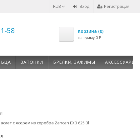
RUB
Вход
Регистрация
51-58
Корзина (
0
)
на сумму
0
₽
ЛЬЦА
ЗАПОНКИ
БРЕЛКИ, ЗАЖИМЫ
АКСЕССУАРЫ
Bl
слет с якорем из серебра Zancan EXB 625 Bl
ия