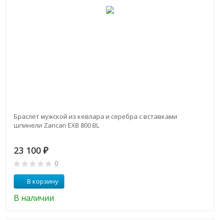
Браслет мужской из кевлара и серебра с вставками
шпинели Zancan EXB 800 BL
23 100
₽
0
В корзину
В наличии