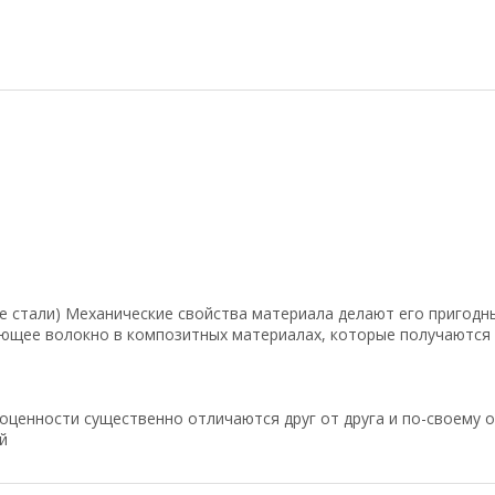
е стали)
Механические свойства материала делают его пригодн
ующее волокно в
композитных материалах,
которые получаются 
ценности существенно отличаются друг от друга и по-своему ор
й