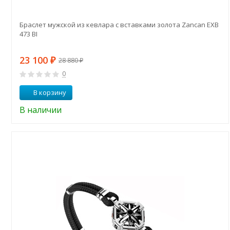
Браслет мужской из кевлара с вставками золота Zancan EXB
473 BI
23 100
₽
28 880
₽
0
В корзину
В наличии