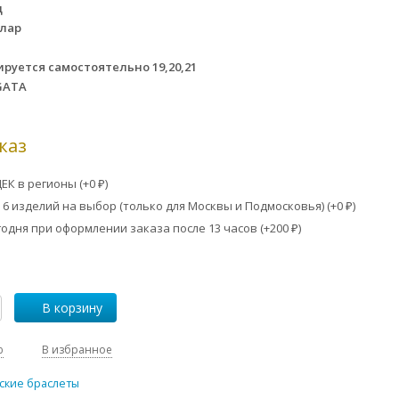
д
лар
ируется самостоятельно 19,20,21
GATA
каз
ЕК в регионы (+
0
)
₽
6 изделий на выбор (только для Москвы и Подмосковья) (+
0
)
₽
одня при оформлении заказа после 13 часов (+
200
)
₽
В корзину
ю
В избранное
ские браслеты