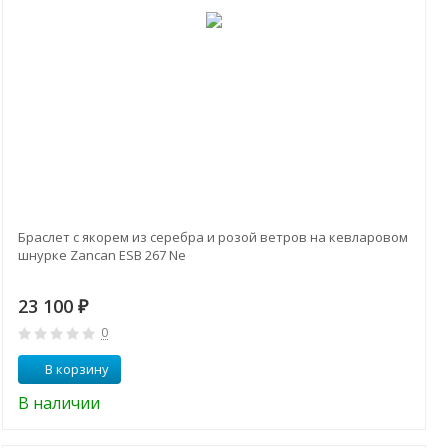
Браслет с якорем из серебра и розой ветров на кевларовом
шнурке Zancan ESB 267 Ne
23 100
₽
0
В корзину
В наличии