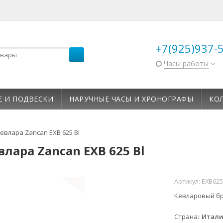
+7(925)937-
Часы работы
Е И ПОДВЕСКИ
НАРУЧНЫЕ ЧАСЫ И ХРОНОГРАФЫ
КО
евлара Zancan EXB 625 Bl
влара Zancan EXB 625 Bl
Артикул:
EXB625
Кевларовый бра
Страна
Итал