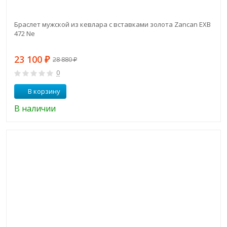
Браслет мужской из кевлара с вставками золота Zancan EXB
472 Ne
23 100
₽
28 880
₽
0
В корзину
В наличии