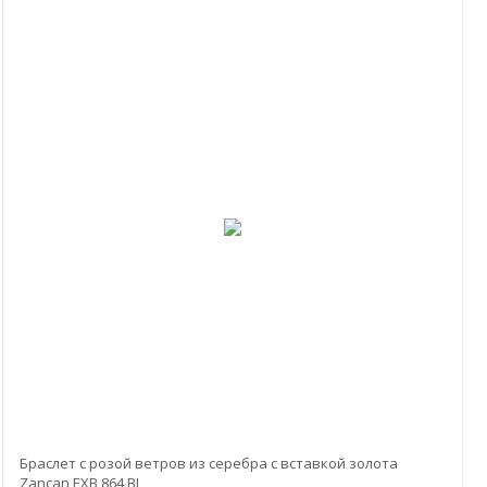
Браслет с розой ветров из серебра с вставкой золота
Zancan EXB 864 BL