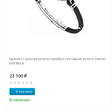
Браслет с роза ветров из серебра с вставкой золота Zancan
EXB 863 N
23 100
₽
0
В корзину
В наличии