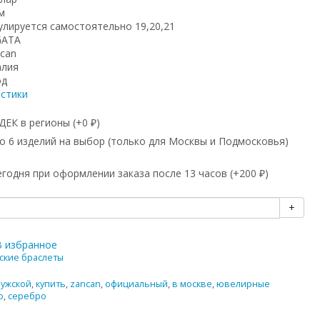
м
улируется самостоятельно 19,20,21
GATA
can
алия
од
истики
ЕК в регионы (+
0
)
₽
 6 изделий на выбор (только для Москвы и Подмосковья)
годня при оформлении заказа после 13 часов (+
200
)
₽
+
В избранное
ские браслеты
ужской
,
купить
,
zancan
,
официальный
,
в москве
,
ювелирные
о
,
серебро