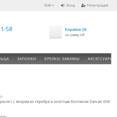
RUB
Вход
Регистрация
51-58
Корзина (
0
)
на сумму
0
₽
ЛЬЦА
ЗАПОНКИ
БРЕЛКИ, ЗАЖИМЫ
АКСЕССУАРЫ
BI
раслет с якорем из серебра и золотым болтиком Zancan EXB
лар