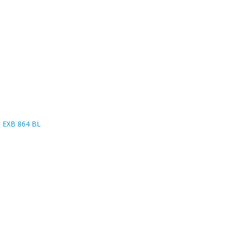
n EXB 864 BL