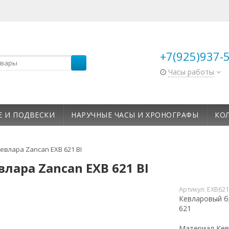
+7(925)937-
Часы работы
Е И ПОДВЕСКИ
НАРУЧНЫЕ ЧАСЫ И ХРОНОГРАФЫ
КО
евлара Zancan EXB 621 BI
влара Zancan EXB 621 BI
Артикул:
EXB621
Кевларовый б
621
Материал
Кев