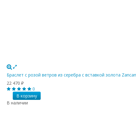
Браслет с розой ветров из серебра с вставкой золота Zanca
22 470
₽
0
В корзину
В наличии