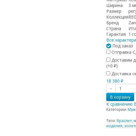
Ширина
3 м
Размер
рег
Коллекция
RE
Бренд
Zan
Страна
Ит
Гарантия
1 г
Все характер
Под заказ
Отправка СД
Доставим до
(+
0
)
₽
Доставка се
18 380
₽
-
В корзину
К сравнению
Категории:
Муж
Теги:
браслет
,
м
изделия
,
золот