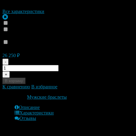
Материал
Каучук золото
Все характеристики
Этот товар недоступен для заказа
Отправка СДЕК в регионы (+
0
₽
)
Доставим до 6 изделий на выбор (только для Москвы и
Подмосковья) (+
0
₽
)
Доставка сегодня при оформлении заказа после 13 часов
(+
200
₽
)
26 250
₽
-
+
В корзину
К сравнению
В избранное
Категории:
Мужские браслеты
Описание
Характеристики
Отзывы
Обзор