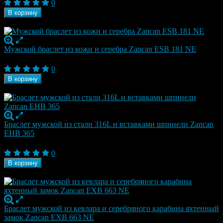
0
В корзину
В наличии
Мужской браслет из кожи и серебра Zancan ESB 181 NE
26 250
₽
0
В корзину
В наличии
Браслет мужской из стали 316L и вставками шпинели Zancan
EHB 365
26 250
₽
0
В корзину
В наличии
Браслет мужской из кевлара и серебряного карабина яхтенный
замок Zancan EXB 663 NE