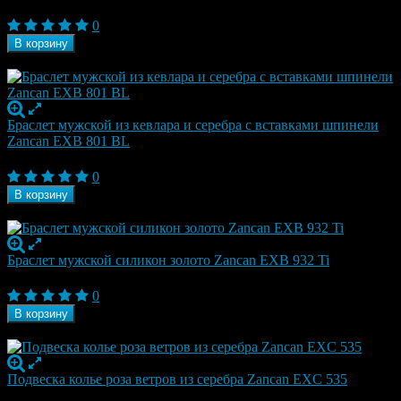
25 730
₽
0
В корзину
В наличии
Браслет мужской из кевлара и серебра с вставками шпинели
Zancan EXB 801 BL
25 730
₽
0
В корзину
В наличии
Браслет мужской силикон золото Zancan EXB 932 Ti
26 780
₽
0
В корзину
В наличии
Подвеска колье роза ветров из серебра Zancan EXC 535
26 780
₽