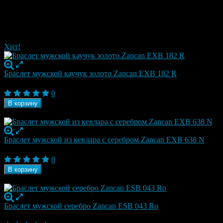
Материал
Каучук золото
Отзывы
Рекомендуем посмотреть
Хит!
Браслет мужской каучук золото Zancan EXB 182 R
26 250
₽
0
В корзину
В наличии
Браслет мужской из кевлара с серебром Zancan EXB 638 N
26 250
₽
0
В корзину
В наличии
Браслет мужской серебро Zancan ESB 043 Ro
26 250
₽