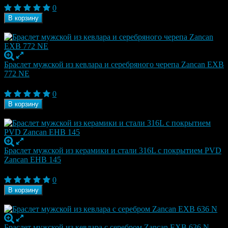
0
В корзину
В наличии
Браслет мужской из кевлара и серебряного черепа Zancan EXB
772 NE
27 050
₽
0
В корзину
В наличии
Браслет мужской из керамики и стали 316L c покрытием PVD
Zancan EHB 145
27 090
₽
0
В корзину
В наличии
Браслет мужской из кевлара с серебром Zancan EXB 636 N