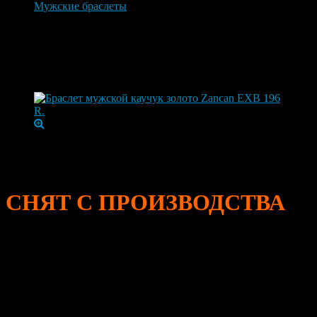
Мужские браслеты
Браслет мужской каучук золото Zancan EXB 196 R.
Браслет мужской каучук золото
Zancan EXB 196 R.
Артикул:
EXB196R.
Браслет мужской каучук золото Zancan EXB 196 R.
СНЯТ С ПРОИЗВОДСТВА
Ширина
7 м
Размер
регулируется самостоятельно 19,20,21
Коллекция
ROBERTINOX
Бренд
Zancan
Страна
Италия
Гарантия
1 год