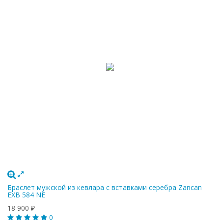
Браслет мужской из кевлара с вставками серебра Zancan
EXB 584 NE
18 900
₽
0