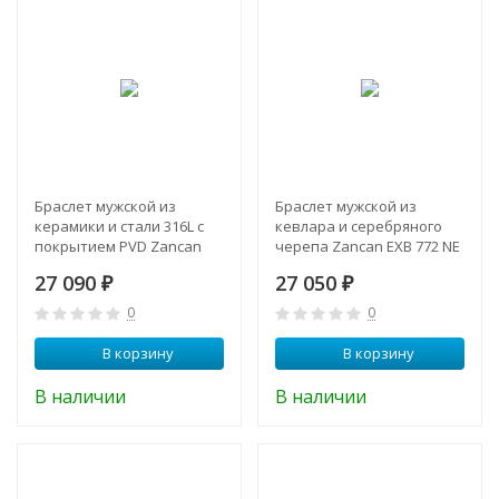
Браслет мужской из
Браслет мужской из
керамики и стали 316L c
кевлара и серебряного
покрытием PVD Zancan
черепа Zancan EXB 772 NE
EHB 145
27 090
27 050
₽
₽
0
0
В корзину
В корзину
В наличии
В наличии