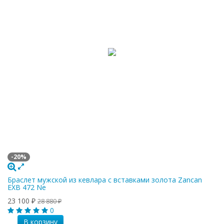
-20%
Браслет мужской из кевлара с вставками золота Zancan
EXB 472 Ne
23 100
₽
28 880
₽
0
В корзину