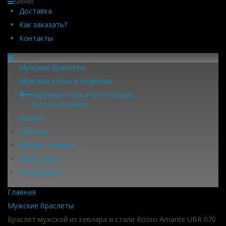
Меню
Доставка
Как заказать?
Контакты
Каталог
Мужские браслеты
Мужские колье и подвески
Наручные часы и хронографы
Zancan (Италия)
Кольца
Запонки
Брелки, зажимы
Аксессуары
Распродажа
Главная
Мужские браслеты
Браслет мужской из кевлара и стали Rosso Amante UBR 070