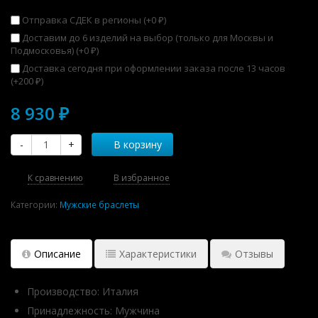
Отправка СДЕК в регионы (+
0
)
₽
Доставим до 6 изделий на выбор (только для Москвы и
Подмосковья) (+
0
)
₽
Доставка сегодня при оформлении заказа после 13 часов
(+
200
)
₽
8 930
₽
-
+
В корзину
К сравнению
В избранное
Категории:
Мужские браслеты
Описание
Характеристики
Отзывы
Производство: Италия
Принадлежность: Мужчина