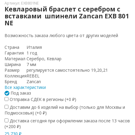
Артикул:
EXB801NE
Кевларовый браслет c серебром с
вставками шпинели Zancan EXB 801
NE
Возможность заказа любого цвета от других моделей
Страна
Италия
Гарантия
1 год
Материал
Серебро, Кевлар
Ширина
7 мм
Размер
регулируется самостоятельно 19,20,21
Коллекция
REBEL
Бренд
Zancan
Все характеристики
Под заказ
Отправка СДЕК в регионы (+
0
)
₽
Доставим до 6 изделий на выбор (только для Москвы и
Подмосковья) (+
0
)
₽
Доставка сегодня при оформлении заказа после 13 часов
(+
200
)
₽
25 730
₽