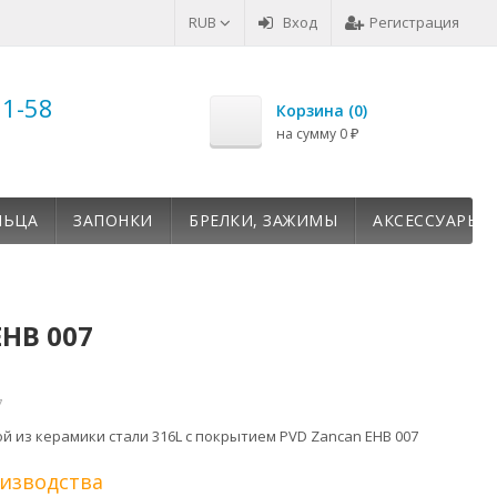
RUB
Вход
Регистрация
51-58
Корзина (
0
)
на сумму
0
₽
ЛЬЦА
ЗАПОНКИ
БРЕЛКИ, ЗАЖИМЫ
АКСЕССУАРЫ
EHB 007
7
й из керамики стали 316L c покрытием PVD Zancan EHB 007
оизводства