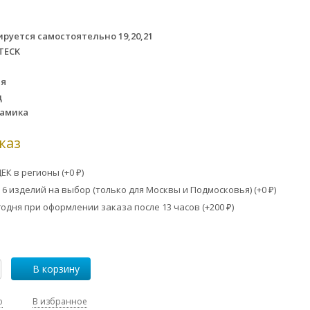
ируется самостоятельно 19,20,21
TECK
ия
д
амика
каз
ЕК в регионы (+
0
)
₽
6 изделий на выбор (только для Москвы и Подмосковья) (+
0
)
₽
одня при оформлении заказа после 13 часов (+
200
)
₽
В корзину
ю
В избранное