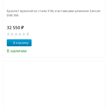
Браслет мужской из стали 316L и вставками шпинели Zancan
EHB 366
32 550
₽
0
В корзину
В наличии