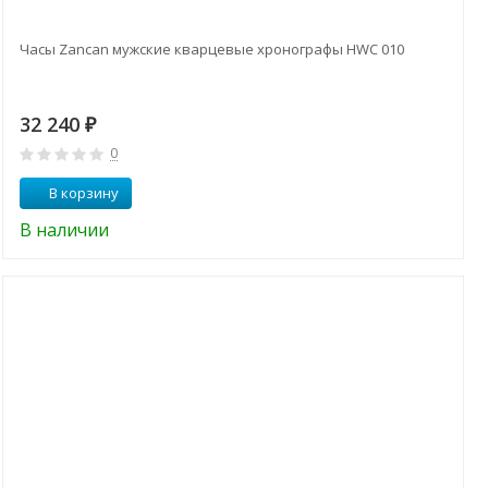
Часы Zancan мужские кварцевые хронографы HWC 010
32 240
₽
0
В корзину
В наличии