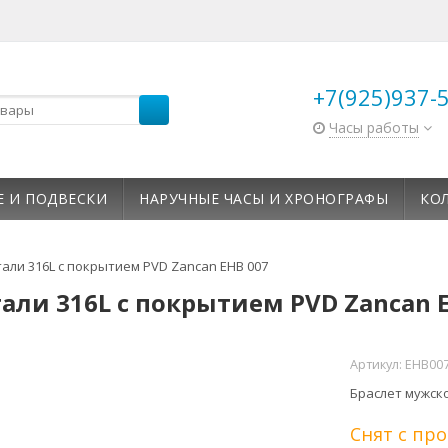
+7(925)937-
Часы работы
Е И ПОДВЕСКИ
НАРУЧНЫЕ ЧАСЫ И ХРОНОГРАФЫ
КО
али 316L c покрытием PVD Zancan EHB 007
али 316L c покрытием PVD Zancan 
Артикул:
EHB00
Браслет мужско
Снят с пр