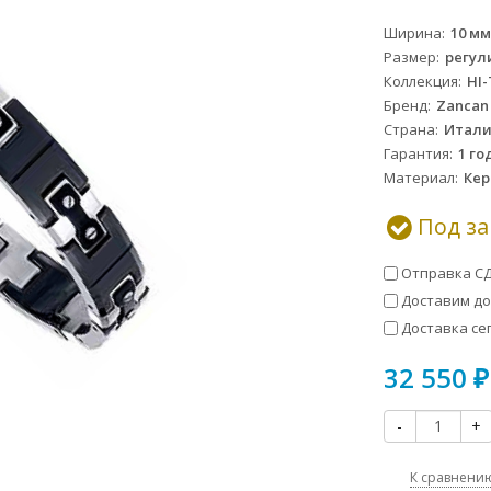
Ширина
10 мм
Размер
регул
Коллекция
HI-
Бренд
Zancan
Страна
Итал
Гарантия
1 го
Материал
Кер
Под за
Отправка СД
Доставим до 
Доставка сег
32 550
₽
-
+
К сравнени